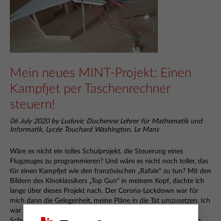
Mein neues MINT-Projekt: Einen
Kampfjet per Taschenrechner
steuern!
06 July 2020 by Ludovic Duchenne Lehrer für Mathematik und
Informatik, Lycée Touchard Washington, Le Mans
Wäre es nicht ein tolles Schulprojekt, die Steuerung eines
Flugzeuges zu programmieren? Und wäre es nicht noch toller, das
für einen Kampfjet wie den französischen „Rafale“ zu tun? Mit den
Bildern des Kinoklassikers „Top Gun“ in meinem Kopf, dachte ich
lange über dieses Projekt nach. Der Corona-Lockdown war für
mich dann die Gelegenheit, meine Pläne in die Tat umzusetzen. Ich
war total gespannt darauf, nach dem Lockdown endlich in die
Schule zurückzukehren, um meine Schülerinnen und Schüler in