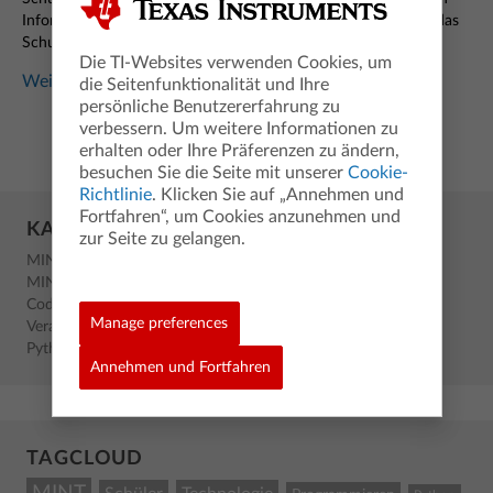
Informatik und Technik mit diesem völlig anderen Projekt für das
Schuljahresende zu überraschen!
Die TI-Websites verwenden Cookies, um
Weiterlesen...
die Seitenfunktionalität und Ihre
persönliche Benutzererfahrung zu
verbessern. Um weitere Informationen zu
erhalten oder Ihre Präferenzen zu ändern,
besuchen Sie die Seite mit unserer
Cookie-
Richtlinie
. Klicken Sie auf „Annehmen und
Fortfahren“, um Cookies anzunehmen und
KATEGORIEN
zur Seite zu gelangen.
MINT
MINT
Coding
Manage preferences
Veranstaltung
Python
Annehmen und Fortfahren
TAGCLOUD