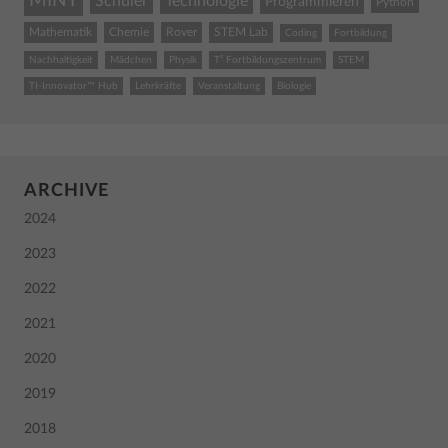
MINT
Schüler
Technologie
Programmieren
Python
Mathematik
Chemie
Rover
STEM Lab
Coding
Fortbildung
Nachhaltigkeit
Mädchen
Physik
T³ Fortbildungszentrum
STEM
TI-Innovator™ Hub
Lehrkräfte
Veranstaltung
Biologie
ARCHIVE
2024
2023
2022
2021
2020
2019
2018