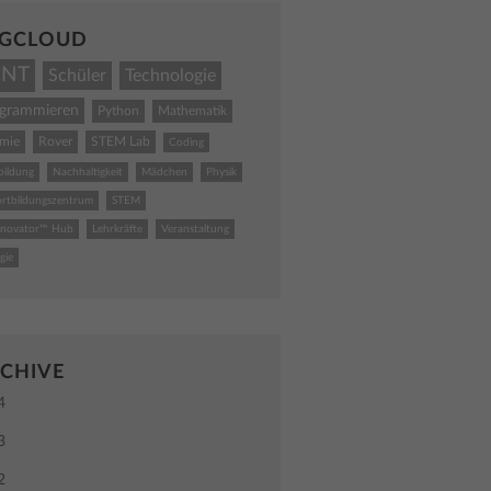
GCLOUD
INT
Schüler
Technologie
ogrammieren
Python
Mathematik
mie
Rover
STEM Lab
Coding
bildung
Nachhaltigkeit
Mädchen
Physik
ortbildungszentrum
STEM
nnovator™ Hub
Lehrkräfte
Veranstaltung
gie
CHIVE
4
3
2