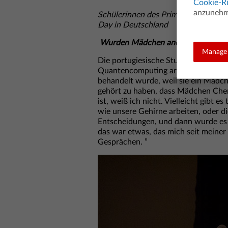
Cookie-Ri
anzunehme
Schülerinnen des Primo-Levi-Gymnas
Day in Deutschland
Wurden Mädchen anders behandelt, a
Manage 
Die portugiesische Studentin Ana (25
Quantencomputing arbeitet, hatte sel
behandelt wurde, weil sie ein Mädche
gehört zu haben, dass Mädchen Che
ist, weiß ich nicht. Vielleicht gibt e
wie unsere Gehirne arbeiten, oder d
Entscheidungen, und dann wurde es d
das war etwas, das mich seit meiner 
Gesprächen. ”