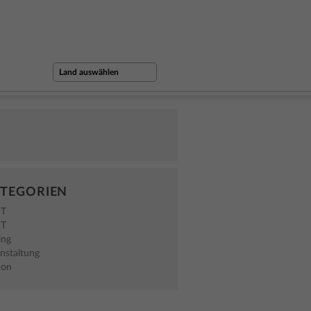
TEGORIEN
NT
NT
ing
nstaltung
hon