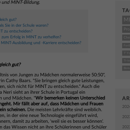
 und MINT-Bildung.
TA
M
eich gut?
s Sie in der Schule waren?
Pr
T zu entscheiden?
zum Erfolg in MINT zu verhelfen?
Che
 MINT-Ausbildung und -Karriere entscheiden?
Fort
T³ F
TI-I
leich gut?
Biolo
hältnis von Jungen zu Mädchen normalerweise 50:50",
rin Cathy Baars. "Sie bringen gleich gute Leistungen,
en, sich nicht für MINT zu entscheiden." Auch die
Neri sieht an ihrer Schule in Portugal ein
en und Mädchen. "
Wir bemerken keinen Unterschied
AR
angeht. Mir fällt aber auf, dass Mädchen und Frauen
202
ein scheinen.
Die meisten Lehrkräfte sind weiblich.
n, in der eine neue Technologie eingeführt wird,
202
rn, damit zu arbeiten, 'weil sie es besser können'.
n das Wissen nicht an ihre Schülerinnen und Schüler
202