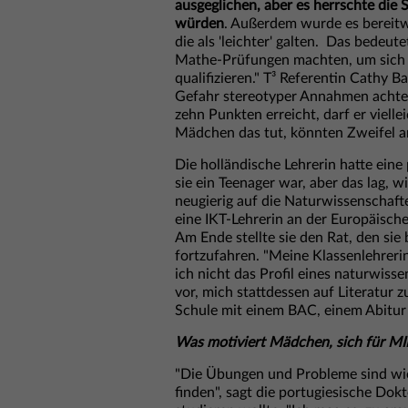
ausgeglichen, aber es herrschte die
würden
. Außerdem wurde es bereitw
die als 'leichter' galten. Das bedeu
Mathe-Prüfungen machten, um sich fü
qualifizieren." T³ Referentin Cathy B
Gefahr stereotyper Annahmen achten
zehn Punkten erreicht, darf er viell
Mädchen das tut, könnten Zweifel an
Die holländische Lehrerin hatte eine
sie ein Teenager war, aber das lag, w
neugierig auf die Naturwissenschaft
eine IKT-Lehrerin an der Europäisch
Am Ende stellte sie den Rat, den sie 
fortzufahren. "Meine Klassenlehrerin
ich nicht das Profil eines naturwissen
vor, mich stattdessen auf Literatur z
Schule mit einem BAC, einem Abitur
Was motiviert Mädchen, sich für MI
"Die Übungen und Probleme sind wie 
finden", sagt die portugiesische Do