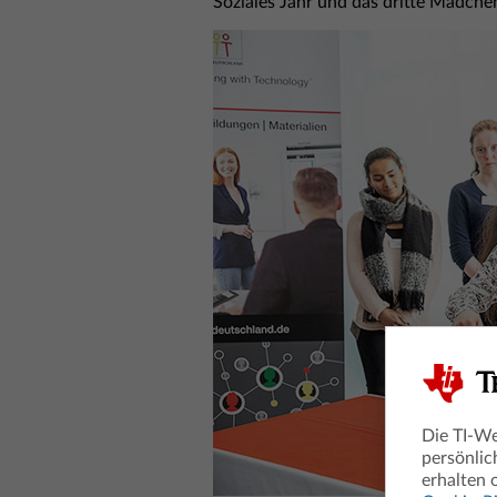
Soziales Jahr und das dritte Mädchen
Die TI-We
persönlic
erhalten 