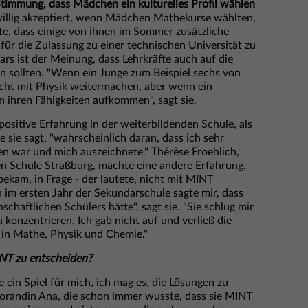
 Stimmung, dass Mädchen ein kulturelles Profil wählen
illig akzeptiert, wenn Mädchen Mathekurse wählten,
tete, dass einige von ihnen im Sommer zusätzliche
r die Zulassung zu einer technischen Universität zu
aars ist der Meinung, dass Lehrkräfte auch auf die
 sollten. "Wenn ein Junge zum Beispiel sechs von
eicht mit Physik weitermachen, aber wenn ein
 ihren Fähigkeiten aufkommen", sagt sie.
 positive Erfahrung in der weiterbildenden Schule, als
ie sie sagt, "wahrscheinlich daran, dass ich sehr
en war und mich auszeichnete." Thérèse Froehlich,
en Schule Straßburg, machte eine andere Erfahrung.
bekam, in Frage - der lautete, nicht mit MINT
 im ersten Jahr der Sekundarschule sagte mir, dass
schaftlichen Schülers hätte", sagt sie. "Sie schlug mir
u konzentrieren. Ich gab nicht auf und verließ die
 in Mathe, Physik und Chemie."
NT zu entscheiden?
ein Spiel für mich, ich mag es, die Lösungen zu
ktorandin Ana, die schon immer wusste, dass sie MINT